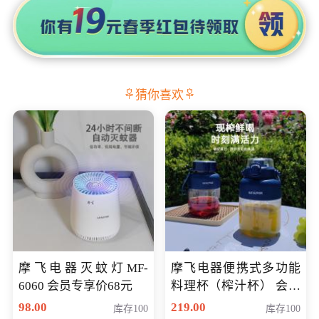
猜你喜欢
摩飞电器灭蚊灯MF-
摩飞电器便携式多功能
6060 会员专享价68元
料理杯（榨汁杯） 会员
专享价118元
98.00
219.00
库存100
库存100