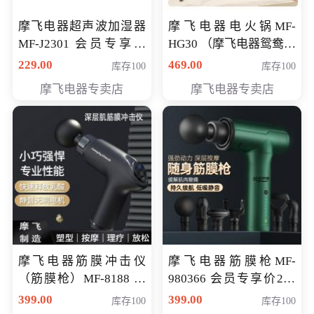
摩飞电器超声波加湿器
摩飞电器电火锅MF-
MF-J2301 会员专享价
HG30 （摩飞电器鸳鸯锅
168元
MF-HG30 ） 会员专享价
229.00
469.00
库存100
库存100
319元
摩飞电器专卖店
摩飞电器专卖店
摩飞电器筋膜冲击仪
摩飞电器筋膜枪MF-
（筋膜枪）MF-8188 会
980366 会员专享价299
员专享价268元
元
399.00
399.00
库存100
库存100