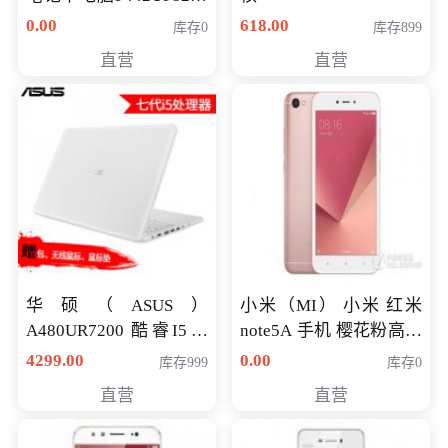
八代独显轻薄办公商务
0.00
618.00
库存0
库存899
游戏笔记本 火爆推荐
直营
直营
华硕（ASUS）
小米（MI） 小米 红米
A480UR7200 酷睿I5超
note5A 手机 樱花粉高配
薄学生办公游戏独显笔
版 全网通(3G+32G)
4299.00
0.00
库存999
库存0
记本电脑 金色 I5-7200
直营
直营
NV930-2G独