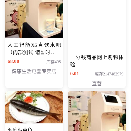
人工智能X6直饮水吧
（内部测试 请暂时不要
一分钱商品网上购物体
购买）
68.00
库存498
验
健康生活电器专卖店
0.01
库存2147482979
直营
洞庭湖草鱼