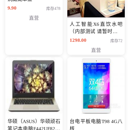
9.90
库存478
直营
人工智能X6直饮水吧
（内部测试 请暂时不要
购买）
1298.00
库存72
直营
华硕（ASUS）华硕顽石
台电平板电脑T98 4G八
笔记本电脑F442UF8250
核