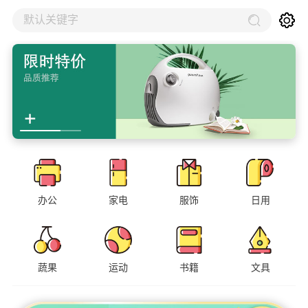
默认关键字
办公
家电
服饰
日用
蔬果
运动
书籍
文具