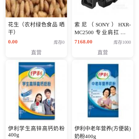
花生（农村绿色食品 晒
索尼（SONY）HXR-
干）
MC2500 专业肩扛式存
储卡全高清摄录一体机
0.00
7168.00
库存0
库存1000
婚庆 直播 团拜会 专业高
直营
直营
清入门级摄像机
伊利学生高锌高钙奶粉
伊利中老年营养(方便装)
400g
奶粉400g