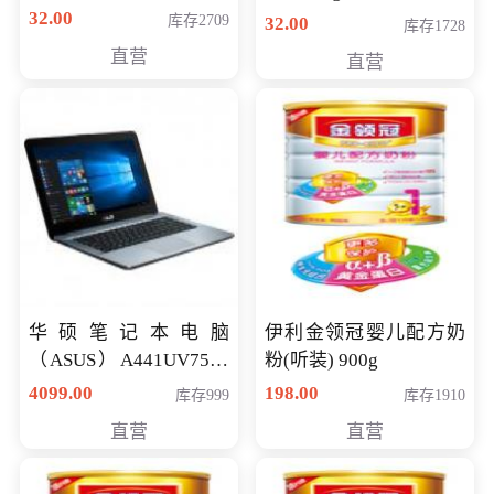
32.00
库存2709
32.00
库存1728
直营
直营
华硕笔记本电脑
伊利金领冠婴儿配方奶
（ASUS）A441UV7500
粉(听装) 900g
顽石（7代i7-7500U 4G
4099.00
198.00
库存999
库存1910
500G GT920MX 独显）
直营
直营
14英寸