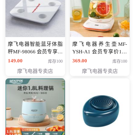
摩飞电器智能蓝牙体脂
摩飞电器养生壶MF-
秤MF-98066 会员专享价
YSH-A1 会员专享价198
98元
元
149.00
369.00
库存100
库存100
摩飞电器专卖店
摩飞电器专卖店