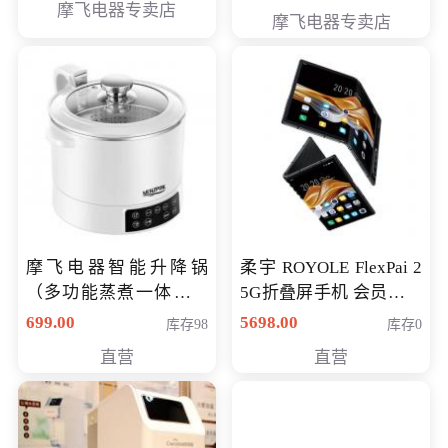
摩飞电器专卖店
摩飞电器专卖店
摩飞电器智能升降锅
柔宇 ROYOLE FlexPai 2
（多功能蒸煮一体锅）
5G折叠屏手机 会员专享
（智能升降养生锅） 会
购买价格 4998元
699.00
5698.00
库存98
库存0
员专享价399元
直营
直营