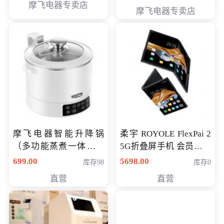
摩飞电器专卖店
摩飞电器专卖店
摩飞电器智能升降锅
柔宇 ROYOLE FlexPai 2
（多功能蒸煮一体锅）
5G折叠屏手机 会员专享
（智能升降养生锅） 会
购买价格 4998元
699.00
5698.00
库存98
库存0
员专享价399元
直营
直营