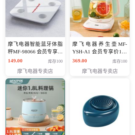
摩飞电器智能蓝牙体脂
摩飞电器养生壶MF-
秤MF-98066 会员专享价
YSH-A1 会员专享价198
98元
元
149.00
369.00
库存100
库存100
摩飞电器专卖店
摩飞电器专卖店