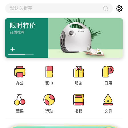
默认关键字
办公
家电
服饰
日用
蔬果
运动
书籍
文具