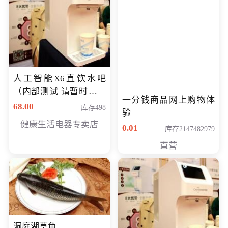
人工智能X6直饮水吧
（内部测试 请暂时不要
一分钱商品网上购物体
购买）
68.00
库存498
验
健康生活电器专卖店
0.01
库存2147482979
直营
洞庭湖草鱼