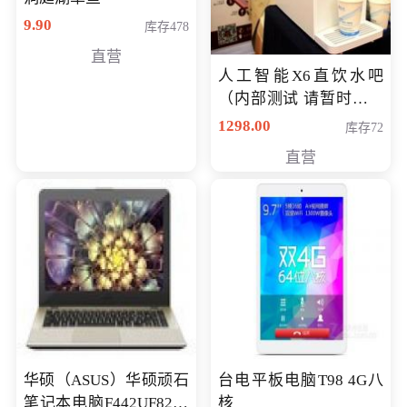
9.90
库存478
直营
人工智能X6直饮水吧
（内部测试 请暂时不要
购买）
1298.00
库存72
直营
华硕（ASUS）华硕顽石
台电平板电脑T98 4G八
笔记本电脑F442UF8250
核