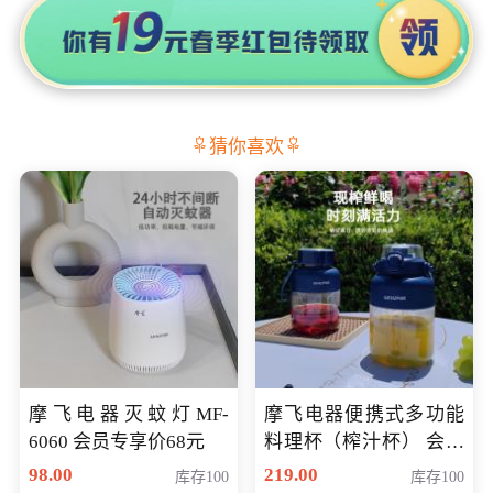
猜你喜欢
摩飞电器灭蚊灯MF-
摩飞电器便携式多功能
6060 会员专享价68元
料理杯（榨汁杯） 会员
专享价118元
98.00
219.00
库存100
库存100