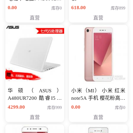
八代独显轻薄办公商务
0.00
618.00
库存0
库存899
游戏笔记本 火爆推荐
直营
直营
华硕（ASUS）
小米（MI） 小米 红米
A480UR7200 酷睿I5超
note5A 手机 樱花粉高配
薄学生办公游戏独显笔
版 全网通(3G+32G)
4299.00
0.00
库存999
库存0
记本电脑 金色 I5-7200
直营
直营
NV930-2G独