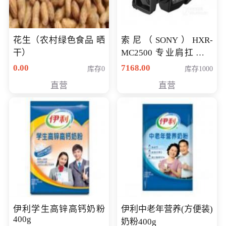
花生（农村绿色食品 晒
索尼（SONY）HXR-
干）
MC2500 专业肩扛式存
储卡全高清摄录一体机
0.00
7168.00
库存0
库存1000
婚庆 直播 团拜会 专业高
直营
直营
清入门级摄像机
伊利学生高锌高钙奶粉
伊利中老年营养(方便装)
400g
奶粉400g