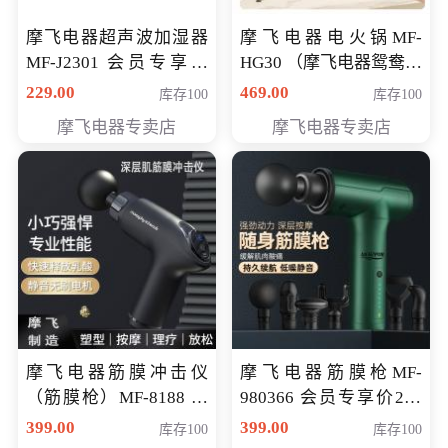
摩飞电器超声波加湿器
摩飞电器电火锅MF-
MF-J2301 会员专享价
HG30 （摩飞电器鸳鸯锅
168元
MF-HG30 ） 会员专享价
229.00
469.00
库存100
库存100
319元
摩飞电器专卖店
摩飞电器专卖店
摩飞电器筋膜冲击仪
摩飞电器筋膜枪MF-
（筋膜枪）MF-8188 会
980366 会员专享价299
员专享价268元
元
399.00
399.00
库存100
库存100