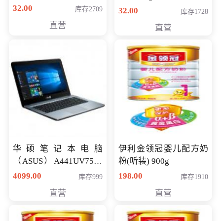
32.00
库存2709
32.00
库存1728
直营
直营
华硕笔记本电脑
伊利金领冠婴儿配方奶
（ASUS）A441UV7500
粉(听装) 900g
顽石（7代i7-7500U 4G
4099.00
198.00
库存999
库存1910
500G GT920MX 独显）
直营
直营
14英寸